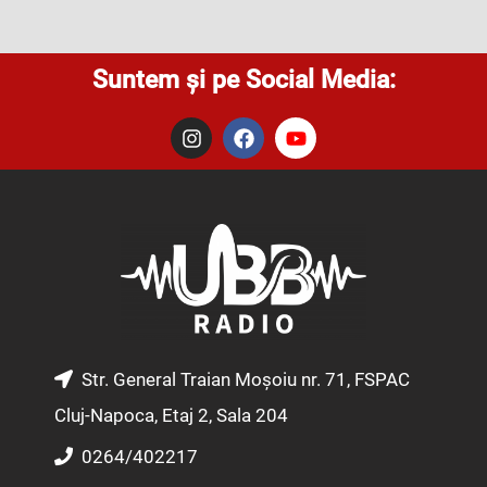
Suntem și pe Social Media:
I
F
Y
n
a
o
s
c
u
t
e
t
a
b
u
g
o
b
r
o
e
a
k
m
Str. General Traian Moșoiu nr. 71, FSPAC
Cluj-Napoca, Etaj 2, Sala 204
0264/402217