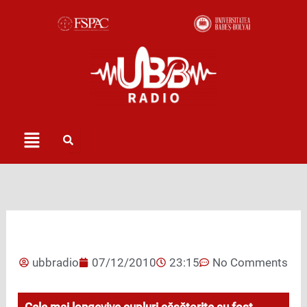
Skip
to
content
Menu
ubbradio
07/12/2010
23:15
No Comments