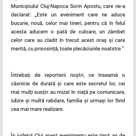
Municipiului Cluj-Napoca Sorin Apostu, care ne-a
declarat: „Este un eveniment care ne aduce
bucurie, nouă, celor mai tineri, pentru că în felul
acesta aducem o pată de culoare, un zâmbet
celor care au cladit în trecut acest oraş şi care
merită, cu prisosinţă, toate plecăciunile noatstre ”
Întrebaţi de reporterii noştri, ce înseamă o
căsnicie de durată şi care este secretul lor, cei
mai mulţi susţin au mizat în viaţă pe comunicare,
iubire şi multă rabdare, familia şi urmaşi lor fiind
cea mai mare realizare.
În judeţul Cluj acest evenimentu este ţinut an de