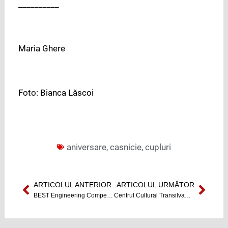
__________
Maria Ghere
Foto: Bianca Lăscoi
aniversare
,
casnicie
,
cupluri
ARTICOLUL ANTERIOR
ARTICOLUL URMĂTOR
Prev
Next
BEST Engineering Competition evoluează! FOTO
Centrul Cultural Transilvania intră în linie dreaptă