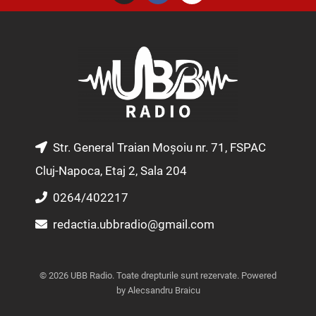
s
c
u
t
e
t
a
b
u
g
o
b
r
o
e
a
k
m
Str. General Traian Moșoiu nr. 71, FSPAC
Cluj-Napoca, Etaj 2, Sala 204
0264/402217
redactia.ubbradio@gmail.com
© 2026 UBB Radio. Toate drepturile sunt rezervate. Powered
by Alecsandru Braicu