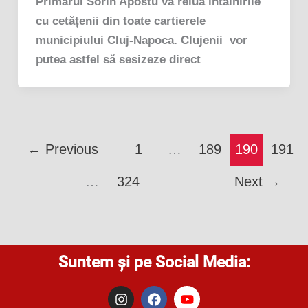
Primarul Sorin Apostu va relua întâlnirile
cu cetățenii din toate cartierele
municipiului Cluj-Napoca. Clujenii vor
putea astfel să sesizeze direct
←
Previous
1
…
189
190
191
…
324
Next
→
Suntem și pe Social Media:
I
F
Y
n
a
o