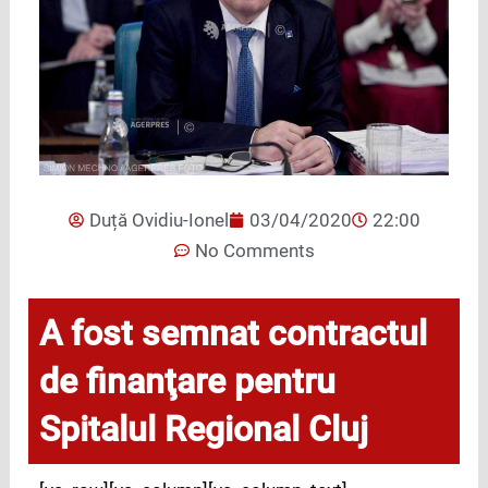
Duță Ovidiu-Ionel
03/04/2020
22:00
No Comments
A fost semnat contractul
de finanţare pentru
Spitalul Regional Cluj