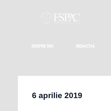
Skip
to
content
DESPRE NOI
REDACȚIA
6 aprilie 2019