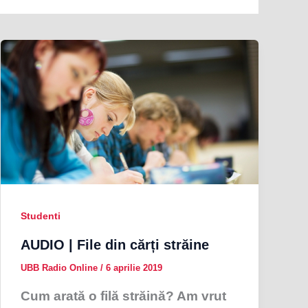
Studenti
AUDIO | File din cărți străine
UBB Radio Online
/
6 aprilie 2019
Cum arată o filă străină? Am vrut