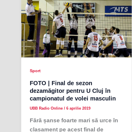
Sport
FOTO | Final de sezon
dezamăgitor pentru U Cluj în
campionatul de volei masculin
UBB Radio Online
/
6 aprilie 2019
Fără șanse foarte mari să urce în
clasament pe acest final de