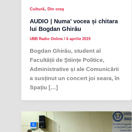
,
Cultură
Din oraş
AUDIO | Numa’ vocea și chitara
lui Bogdan Ghirău
UBB Radio Online
/
6 aprilie 2019
Bogdan Ghirău, student al
Facultății de Științe Politice,
Administrative și ale Comunicării
a susținut un concert joi seara, în
Spațiu […]