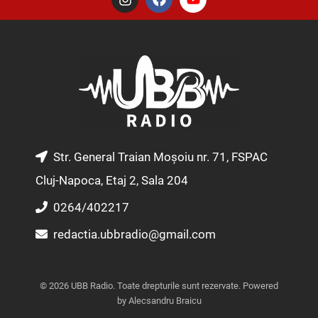
n
a
o
s
c
u
t
e
t
a
b
u
g
o
b
r
o
e
a
k
m
Str. General Traian Moșoiu nr. 71, FSPAC
Cluj-Napoca, Etaj 2, Sala 204
0264/402217
redactia.ubbradio@gmail.com
© 2026 UBB Radio. Toate drepturile sunt rezervate. Powered
by Alecsandru Braicu