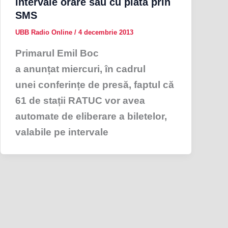
intervale orare sau cu plata prin
SMS
UBB Radio Online
/
4 decembrie 2013
Primarul Emil Boc
a anunțat miercuri, în cadrul
unei conferințe de presă, faptul că
61 de stații RATUC vor avea
automate de eliberare a biletelor,
valabile pe intervale