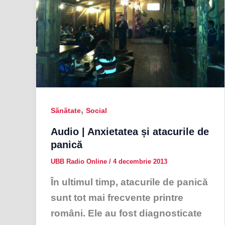
,
Sănătate
Social
Audio | Anxietatea și atacurile de
panică
UBB Radio Online
/
4 decembrie 2013
În ultimul timp, atacurile de panică
sunt tot mai frecvente printre
români. Ele au fost diagnosticate