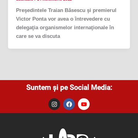
Preşedintele Traian Băsescu şi premierul
Victor Ponta vor avea o întrevedere cu
delegaţia organismelor internaţionale în
care se va discuta
Suntem și pe Social Media:
I
F
Y
n
a
o
s
c
u
t
e
t
a
b
u
g
o
b
r
o
e