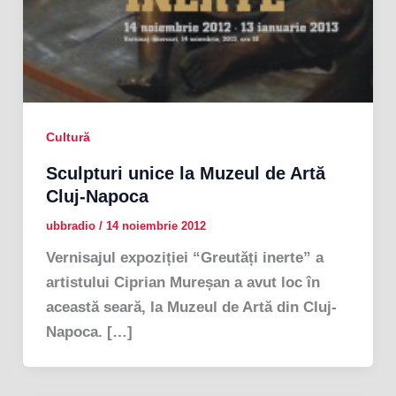
Cultură
Sculpturi unice la Muzeul de Artă
Cluj-Napoca
ubbradio
/
14 noiembrie 2012
Vernisajul expoziției “Greutăți inerte” a
artistului Ciprian Mureșan a avut loc în
această seară, la Muzeul de Artă din Cluj-
Napoca. […]