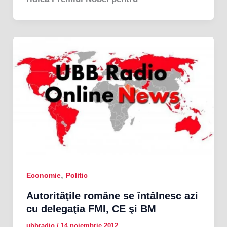
,
Economie
Politic
Autorităţile române se întâlnesc azi
cu delegaţia FMI, CE şi BM
ubbradio
/
14 noiembrie 2012