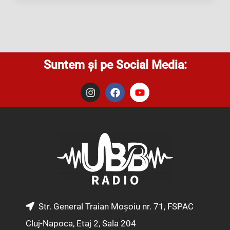
Suntem și pe Social Media:
I
F
Y
n
a
o
s
c
u
t
e
t
a
b
u
g
o
b
r
o
e
a
k
m
Str. General Traian Moșoiu nr. 71, FSPAC
Cluj-Napoca, Etaj 2, Sala 204