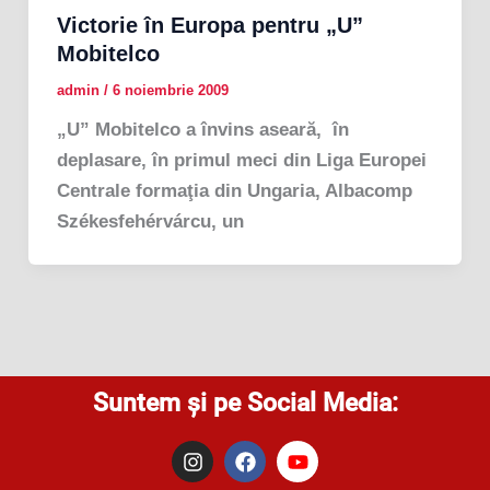
Victorie în Europa pentru „U”
Mobitelco
admin
/
6 noiembrie 2009
„U” Mobitelco a învins aseară, în
deplasare, în primul meci din Liga Europei
Centrale formaţia din Ungaria, Albacomp
Székesfehérvárcu, un
Suntem și pe Social Media:
I
F
Y
n
a
o