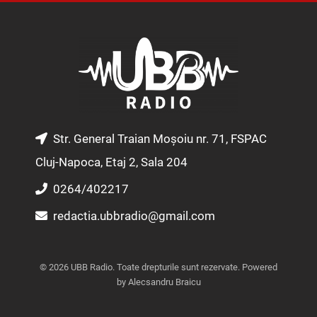
s
c
u
t
e
t
a
b
u
g
o
b
r
o
e
a
k
m
Str. General Traian Moșoiu nr. 71, FSPAC
Cluj-Napoca, Etaj 2, Sala 204
0264/402217
redactia.ubbradio@gmail.com
© 2026 UBB Radio. Toate drepturile sunt rezervate. Powered
by Alecsandru Braicu