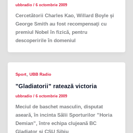
ubbradio
/
6 octombrie 2009
Cercetătorii Charles Kao, Willard Boyle şi
George Smith au fost recompensaţi cu
premiul Nobel în fizică, pentru
descoperirile în domeniul
,
Sport
UBB Radio
”Gladiatorii” ratează victoria
ubbradio
/
6 octombrie 2009
Meciul de baschet masculin, disputat
aseară, în incinta Sălii Sporturilor ”Horia
Demian”, între echipa clujeană BC
Gladiator și CSU Sibiu