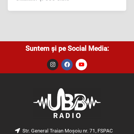
Suntem și pe Social Media:
I
F
Y
n
a
o
s
c
u
t
e
t
a
b
u
g
o
b
r
o
e
a
k
m
Str. General Traian Moșoiu nr. 71, FSPAC