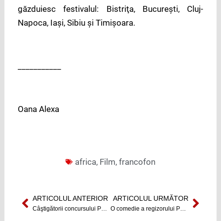
găzduiesc festivalul: Bistriţa, Bucureşti, Cluj-
Napoca, Iaşi, Sibiu şi Timişoara.
___________
Oana Alexa
africa
,
Film
,
francofon
ARTICOLUL ANTERIOR
ARTICOLUL URMĂTOR
Prev
Next
Câştigătorii concursului Photo Happening au fost premiaţi
O comedie a regizorului Pedro Almodóvar va deschide TIFF 2013