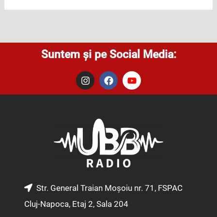
Suntem și pe Social Media:
I
F
Y
n
a
o
s
c
u
t
e
t
a
b
u
g
o
b
r
o
e
a
k
m
Str. General Traian Moșoiu nr. 71, FSPAC
Cluj-Napoca, Etaj 2, Sala 204