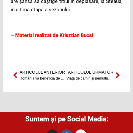
are șansa să câștige titlul în deplasare, la Steaua,
în ultima etapă a sezonului.
– Material realizat de Krisztian Bucsi
ARTICOLUL ANTERIOR
ARTICOLUL URMĂTOR
Prev
Next
România va beneficia de un serviciu unde pot raporta incidentele cibernetice printr-un apel telefonic, de luna viitoare
Viața de cămin și nemulțumirile studenților
Suntem și pe Social Media:
I
F
Y