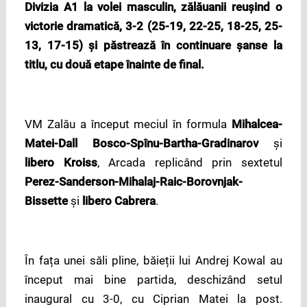
Divizia A1 la volei masculin, zălăuanii reușind o
victorie dramatică, 3-2 (25-19, 22-25, 18-25, 25-
13, 17-15) și păstrează în continuare șanse la
titlu, cu două etape înainte de final.
VM Zalău a început meciul în formula
Mihalcea-
Matei-Dall Bosco-Spînu-Bartha-Gradinarov
și
libero Kroiss
, Arcada replicând prin sextetul
Perez-Sanderson-Mihalaj-Raic-Borovnjak-
Bissette
și
libero Cabrera
.
În fața unei săli pline, băieții lui Andrej Kowal au
început mai bine partida, deschizând setul
inaugural cu 3-0, cu Ciprian Matei la post.