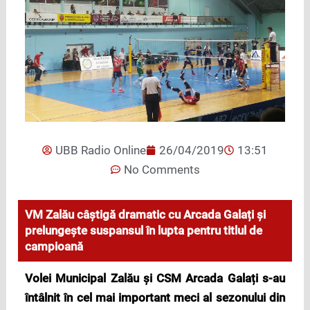
UBB Radio Online
26/04/2019
13:51
No Comments
VM Zalău câștigă dramatic cu Arcada Galați și
prelungește suspansul în lupta pentru titlul de
campioană
Volei Municipal Zal
ău și CSM Arcada Galați s-au
întâlnit în cel mai important meci al sezonului din