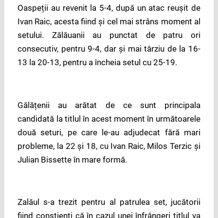
Oaspeții au revenit la 5-4, după un atac reușit de
Ivan Raic, acesta fiind și cel mai strâns moment al
setului. Zălăuanii au punctat de patru ori
consecutiv, pentru 9-4, dar și mai târziu de la 16-
13 la 20-13, pentru a încheia setul cu 25-19.
Gălățenii au arătat de ce sunt principala
candidată la titlul în acest moment în următoarele
două seturi, pe care le-au adjudecat fără mari
probleme, la 22 și 18, cu Ivan Raic, Milos Terzic și
Julian Bissette în mare formă.
Zalăul s-a trezit pentru al patrulea set, jucătorii
fiind conștienți că în cazul unei înfrângeri titlul va