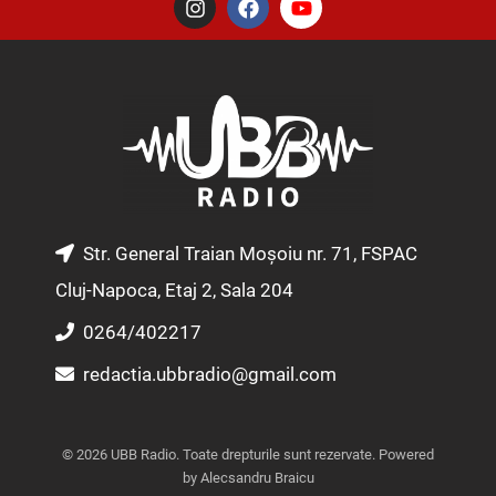
n
a
o
s
c
u
t
e
t
a
b
u
g
o
b
r
o
e
a
k
m
Str. General Traian Moșoiu nr. 71, FSPAC
Cluj-Napoca, Etaj 2, Sala 204
0264/402217
redactia.ubbradio@gmail.com
© 2026 UBB Radio. Toate drepturile sunt rezervate. Powered
by Alecsandru Braicu