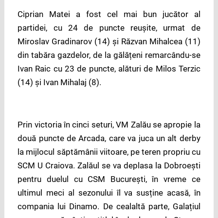
Ciprian Matei a fost cel mai bun jucător al
partidei, cu 24 de puncte reușite, urmat de
Miroslav Gradinarov (14) și Răzvan Mihalcea (11)
din tabăra gazdelor, de la gălățeni remarcându-se
Ivan Raic cu 23 de puncte, alături de Milos Terzic
(14) și Ivan Mihalaj (8).
Prin victoria în cinci seturi, VM Zalău se apropie la
două puncte de Arcada, care va juca un alt derby
la mijlocul săptămânii viitoare, pe teren propriu cu
SCM U Craiova. Zalăul se va deplasa la Dobroești
pentru duelul cu CSM București, în vreme ce
ultimul meci al sezonului îl va susține acasă, în
compania lui Dinamo. De cealaltă parte, Galațiul