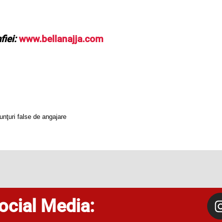
fiei:
www.bellanajja.com
nţuri false de angajare
ocial Media: