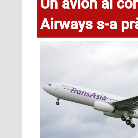
Un avion al co
Airways s-a pr