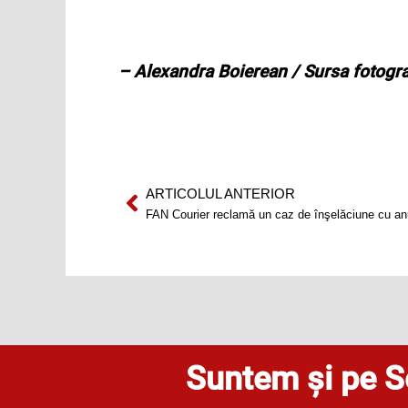
– Alexandra Boierean / Sursa fotogra
ARTICOLUL ANTERIOR
Prev
FAN Courier reclamă un caz de înşelăciune cu anu
Suntem și pe S