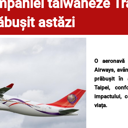
mpaniei taiwaneze T
ăbușit astăzi
O aeronavă 
Airways, avâ
prăbușit în 
Taipei, co
impactului, 
viața.