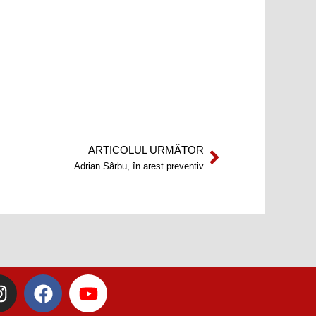
ARTICOLUL URMĂTOR
Next
Adrian Sârbu, în arest preventiv
I
F
Y
n
a
o