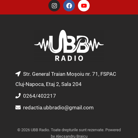
I
F
Y
n
a
o
s
c
u
t
e
t
a
b
u
g
o
b
r
o
e
a
k
m
Str. General Traian Moșoiu nr. 71, FSPAC
Cluj-Napoca, Etaj 2, Sala 204
0264/402217
redactia.ubbradio@gmail.com
© 2026 UBB Radio. Toate drepturile sunt rezervate. Powered
by Alecsandru Braicu