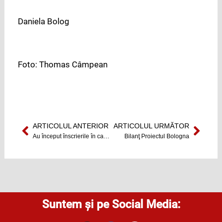
Daniela Bolog
Foto: Thomas Câmpean
ARTICOLUL ANTERIOR
ARTICOLUL URMĂTOR
Prev
Next
Au început înscrierile în cadrul Galei Multiplicatorilor de Informaţie Europeană din Transilvania de Nord
Bilanţ Proiectul Bologna
Suntem și pe Social Media: