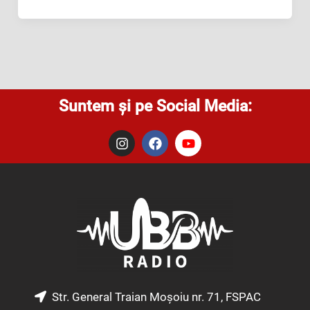
Suntem și pe Social Media:
I
F
Y
n
a
o
s
c
u
t
e
t
a
b
u
g
o
b
r
o
e
a
k
m
Str. General Traian Moșoiu nr. 71, FSPAC