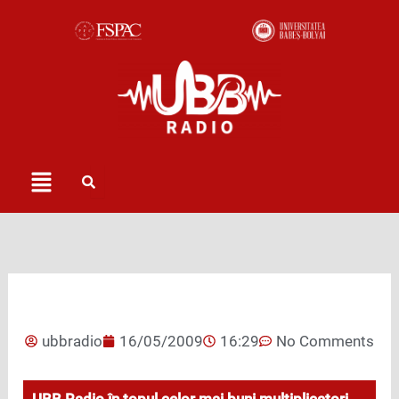
Skip
to
content
Menu
ubbradio
16/05/2009
16:29
No Comments