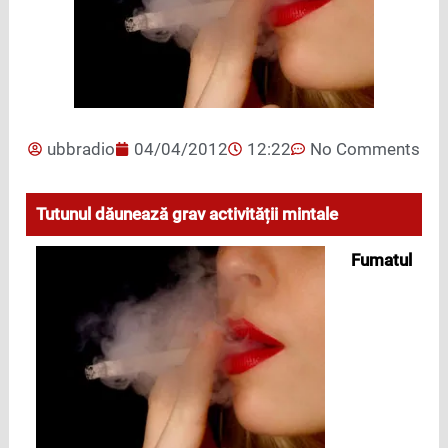
ubbradio
04/04/2012
12:22
No Comments
Tutunul dăunează grav activității mintale
Fumatul