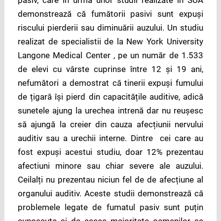
pasiv, care în urma unor studii realizate în SUA
demonstrează că fumătorii pasivi sunt expuși
riscului pierderii sau diminuării auzului. Un studiu
realizat de specialistii de la New York University
Langone Medical Center , pe un număr de 1.533
de elevi cu vârste cuprinse între 12 și 19 ani,
nefumători a demostrat că tinerii expuși fumului
de țigară își pierd din capacitățile auditive, adică
sunetele ajung la urechea intrenă dar nu reușesc
să ajungă la creier din cauza afecțiunii nervului
auditiv sau a urechii interne. Dintre cei care au
fost expuși acestui studiu, doar 12% prezentau
afectiuni minore sau chiar severe ale auzului.
Ceilalți nu prezentau niciun fel de de afecțiune al
organului auditiv. Aceste studii demonstrează că
problemele legate de fumatul pasiv sunt puțin