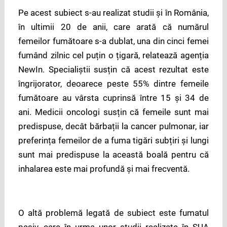
Pe acest subiect s-au realizat studii și în România,
în ultimii 20 de anii, care arată că numărul
femeilor fumătoare s-a dublat, una din cinci femei
fumând zilnic cel puțin o țigară, relatează agenția
NewIn. Specialiștii susțin că acest rezultat este
îngrijorator, deoarece peste 55% dintre femeile
fumătoare au vârsta cuprinsă între 15 și 34 de
ani. Medicii oncologi susțin că femeile sunt mai
predispuse, decât bărbații la cancer pulmonar, iar
preferința femeilor de a fuma tigări subțiri și lungi
sunt mai predispuse la această boală pentru că
inhalarea este mai profundă și mai frecventă.
O altă problemă legată de subiect este fumatul