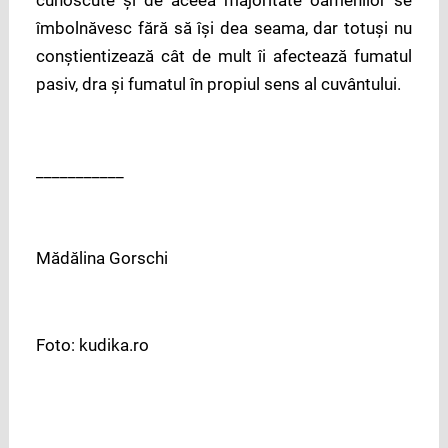
cunoscute și de aceea majoritate oamenilor se
îmbolnăvesc fără să își dea seama, dar totuși nu
conștientizează cât de mult îi afectează fumatul
pasiv, dra și fumatul în propiul sens al cuvântului.
___________
Mădălina Gorschi
Foto: kudika.ro