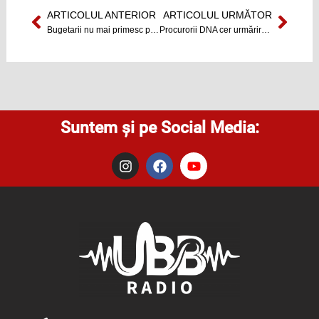
ARTICOLUL ANTERIOR
ARTICOLUL URMĂTOR
Prev
Next
Bugetarii nu mai primesc prime de Paşte
Procurorii DNA cer urmărirea penală a lui Laszlo Borbely
Suntem și pe Social Media:
I
F
Y
n
a
o
s
c
u
t
e
t
a
b
u
g
o
b
r
o
e
a
k
m