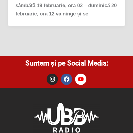
sâmbătă 19 februarie, ora 02 – duminică 20
februarie, ora 12 va ninge și se
Suntem și pe Social Media:
I
F
Y
n
a
o
s
c
u
t
e
t
a
b
u
g
o
b
r
o
e
a
k
m