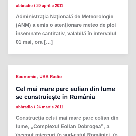
ubbradio
/
30 aprilie 2011
Administraţia Naţională de Meteorologie
(ANM) a emis o atenţionare meteo de ploi
însemnate cantitativ, valabilă în intervalul
01 mai, ora […]
,
Economie
UBB Radio
Cel mai mare parc eolian din lume
se construiește în România
ubbradio
/
24 martie 2011
Construcția celui mai mare parc eolian din
lume, „Complexul Eolian Dobrogea”, a
început miercuri în sud-estul României, în