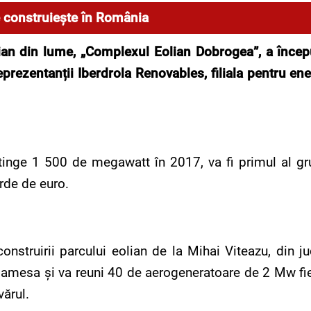
e construiește în România
ian din lume,
„
Complexul Eolian Dobrogea
”
, a înce
reprezentan
ț
ii Iberdrola Renovables, filiala pentru e
atinge 1 500 de megawatt în 2017, va fi primul al grup
arde de euro.
construirii parcului eolian de la Mihai Viteazu, din 
amesa şi va reuni 40 de aerogeneratoare de 2 Mw fieca
vărul.