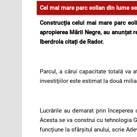
Cel mai mare parc eolian din lume s
Construc
ț
ia celui mai mare parc eol
apropierea Mării Negre, au anun
ț
at 
Iberdrola cita
ț
i de Rador.
Parcul, a cărui capacitate totală va 
investiţiilor este estimat la două mili
Lucrările au demarat prin începerea 
Acesta se va construi cu tehnologia G
funcţiune la sfârşitul anului, scrie Ade