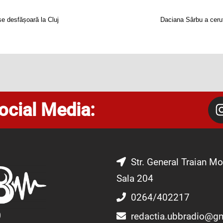
e desfășoară la Cluj
Daciana Sârbu a cerut
ocial Media:
Str. General Traian Mo
Sala 204
0264/402217
redactia.ubbradio@g