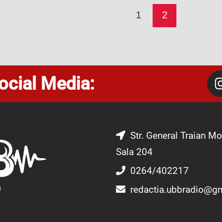
1
2
ocial Media:
Str. General Traian Mo
Sala 204
0264/402217
redactia.ubbradio@g