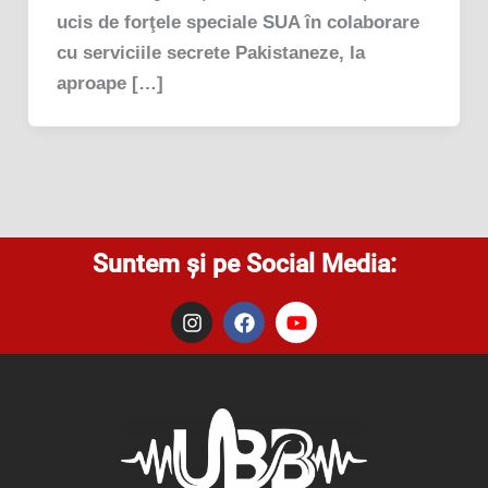
ucis de forţele speciale SUA în colaborare
cu serviciile secrete Pakistaneze, la
aproape […]
Suntem și pe Social Media:
I
F
Y
n
a
o
s
c
u
t
e
t
a
b
u
g
o
b
r
o
e
a
k
m