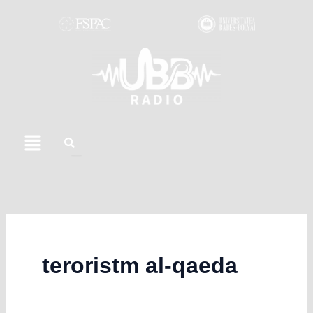
Skip
to
content
Menu
teroristm al-qaeda