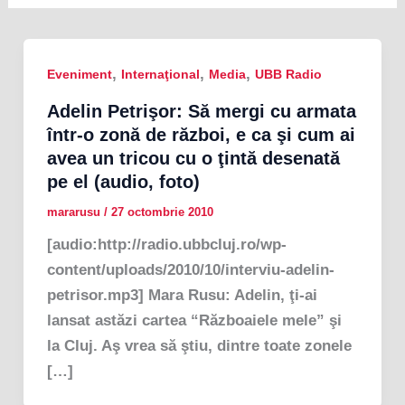
,
,
,
Eveniment
Internaţional
Media
UBB Radio
Adelin Petrişor: Să mergi cu armata
într-o zonă de război, e ca şi cum ai
avea un tricou cu o ţintă desenată
pe el (audio, foto)
mararusu
/
27 octombrie 2010
[audio:http://radio.ubbcluj.ro/wp-
content/uploads/2010/10/interviu-adelin-
petrisor.mp3] Mara Rusu: Adelin, ţi-ai
lansat astăzi cartea “Războaiele mele” şi
la Cluj. Aş vrea să ştiu, dintre toate zonele
[…]