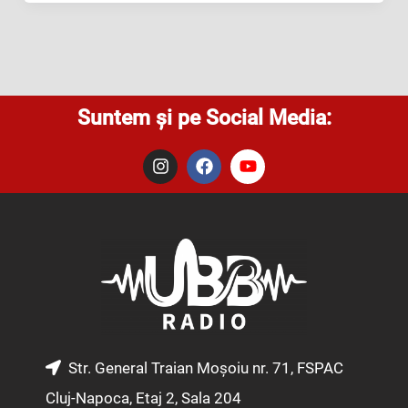
Suntem și pe Social Media:
I
F
Y
n
a
o
s
c
u
t
e
t
a
b
u
g
o
b
r
o
e
a
k
m
Str. General Traian Moșoiu nr. 71, FSPAC
Cluj-Napoca, Etaj 2, Sala 204