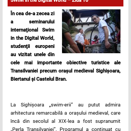
SWIM in the Digital World – Ziua 10
În cea de-a zecea zi
a seminarului
internaţional Swim
in the Digital World,
studenţii europeni
au vizitat unele din
cele mai importante obiective turistice ale
Transilvaniei precum oraşul medieval Sighişoara,
Biertanul şi Castelul Bran.
La Sighişoara „swim-erii” au putut admira
arhitectura remarcabilă a oraşului medieval, care
încă din secolul al XIX-lea a fost supranumit
„Perla Transilvaniei”. Programul a continuat cu