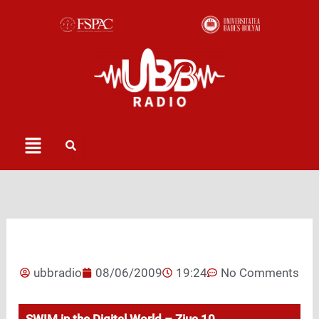
Skip
to
content
Menu
ubbradio
08/06/2009
19:24
No Comments