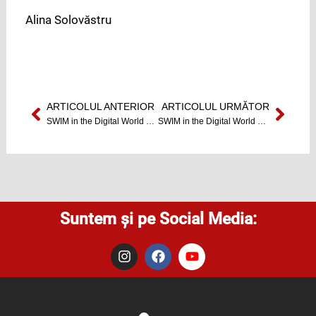
Alina Solovăstru
ARTICOLUL ANTERIOR
ARTICOLUL URMĂTOR
Prev
Next
SWIM in the Digital World – Ziua 10
SWIM in the Digital World – Ziua 11
Suntem și pe Social Media:
I
F
Y
n
a
o
s
c
u
t
e
t
a
b
u