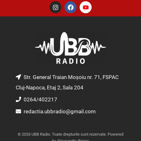
I
F
Y
n
a
o
s
c
u
t
e
t
a
b
u
g
o
b
r
o
e
a
k
m
Str. General Traian Moșoiu nr. 71, FSPAC
Cluj-Napoca, Etaj 2, Sala 204
0264/402217
redactia.ubbradio@gmail.com
© 2026 UBB Radio. Toate drepturile sunt rezervate. Powered
by Alecsandru Braicu