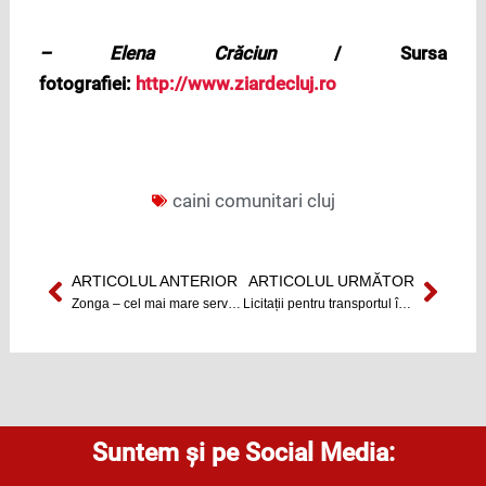
– Elena Crăciun
/ Sursa
fotografiei:
http://www.ziardecluj.ro
caini comunitari cluj
ARTICOLUL ANTERIOR
ARTICOLUL URMĂTOR
Prev
Next
Zonga – cel mai mare serviciu local de muzică angajează
Licitații pentru transportul în comun din Cluj-Napoca
Suntem și pe Social Media: