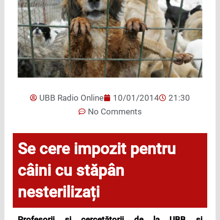
UBB Radio Online
10/01/2014
21:30
No Comments
Se cere impozit pentru
câini cu stăpân
nesterilizați
Profesorii şi cercetătorii de la UBB şi