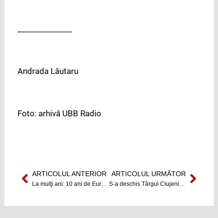
______________
Andrada Lăutaru
Foto: arhivă UBB Radio
ARTICOLUL ANTERIOR
ARTICOLUL URMĂTOR
Prev
Next
La mulţi ani: 10 ani de EuropaFM
S-a deschis Târgul Clujenilor