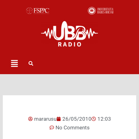
Skip
to
content
Menu
mararusu
26/05/2010
12:03
No Comments