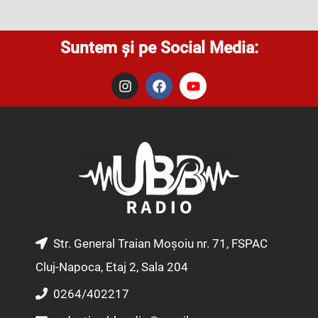
Suntem și pe Social Media:
I
F
Y
n
a
o
s
c
u
t
e
t
a
b
u
g
o
b
r
o
e
a
k
m
Str. General Traian Moșoiu nr. 71, FSPAC
Cluj-Napoca, Etaj 2, Sala 204
0264/402217