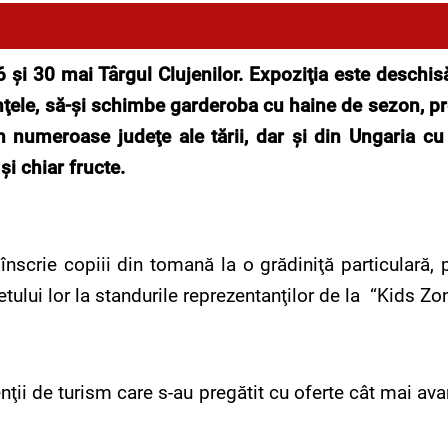
 şi 30 mai Târgul Clujenilor. Expoziţia este deschisă 
nţele, să-şi schimbe garderoba cu haine de sezon, pr
n numeroase judeţe ale tării, dar şi din Ungaria cu 
şi chiar fructe.
înscrie copiii din tomană la o grădiniţă particulară,
tului lor la standurile reprezentanţilor de la “Kids Zo
nţii de turism care s-au pregătit cu oferte cât mai av