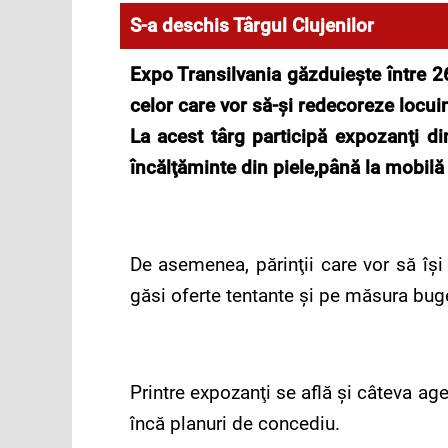
S-a deschis Târgul Clujenilor
Expo Transilvania găzduieşte între 26
celor care vor să-şi redecoreze locui
La acest târg participă expozanţi di
încălţăminte din piele,până la mobilă 
De asemenea, părinţii care vor să îşi 
găsi oferte tentante şi pe măsura buge
Printre expozanţi se află şi câteva age
încă planuri de concediu.