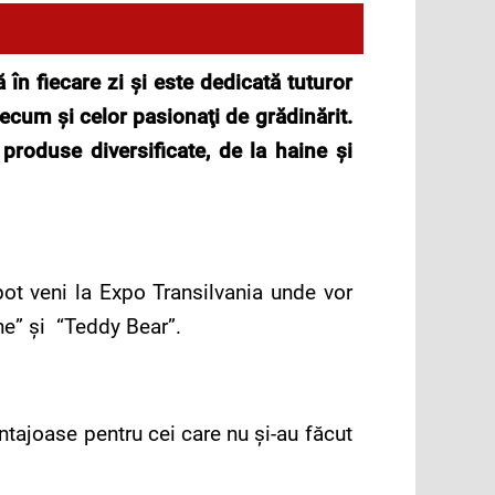
în fiecare zi şi este dedicată tuturor
ecum şi celor pasionaţi de grădinărit.
produse diversificate, de la haine şi
 pot veni la Expo Transilvania unde vor
ne” şi “Teddy Bear”.
antajoase pentru cei care nu şi-au făcut