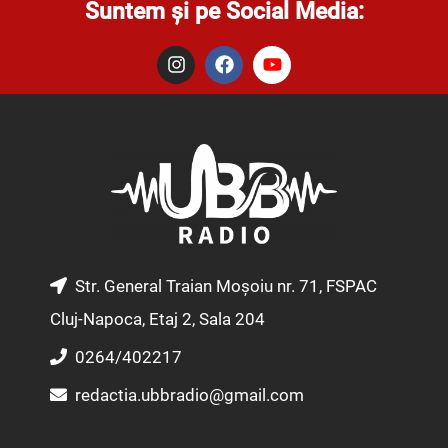
Suntem și pe Social Media:
I
F
Y
n
a
o
s
c
u
t
e
t
a
b
u
g
o
b
r
o
e
a
k
m
Str. General Traian Moșoiu nr. 71, FSPAC
Cluj-Napoca, Etaj 2, Sala 204
0264/402217
redactia.ubbradio@gmail.com