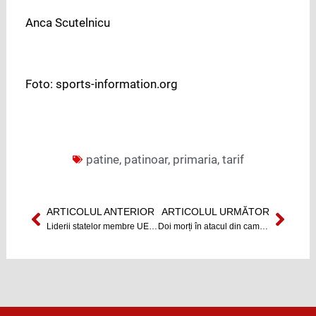
Anca Scutelnicu
Foto: sports-information.org
patine
,
patinoar
,
primaria
,
tarif
ARTICOLUL ANTERIOR
ARTICOLUL URMĂTOR
Prev
Next
Liderii statelor membre UE nu au ajuns la un acord comun la Summitul de la Bruxelles
Doi morți în atacul din campusul Virginia Tech