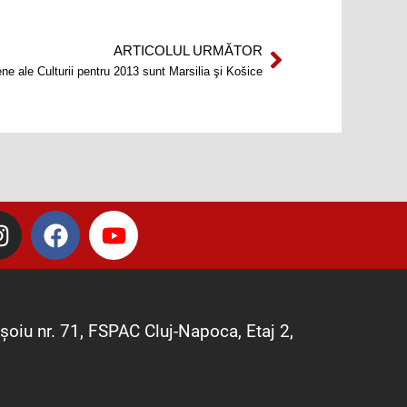
ARTICOLUL URMĂTOR
Next
ne ale Culturii pentru 2013 sunt Marsilia şi Košice
I
F
Y
n
a
o
s
c
u
t
e
t
a
b
u
șoiu nr. 71, FSPAC Cluj-Napoca, Etaj 2,
g
o
b
r
o
e
a
k