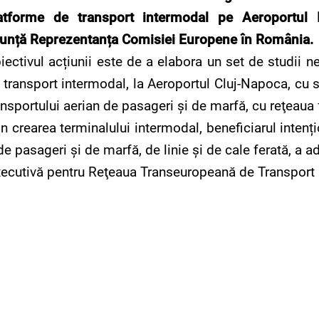
atforme de transport intermodal pe Aeroportul I
unță Reprezentanța Comisiei Europene în România.
iectivul acțiunii este de a elabora un set de studii n
 transport intermodal, la Aeroportul Cluj-Napoca, cu s
ansportului aerian de pasageri și de marfă, cu reţeaua 
in crearea terminalului intermodal, beneficiarul intenț
de pasageri și de marfă, de linie şi de cale ferată, a 
xecutivă pentru Reţeaua Transeuropeană de Transport ş