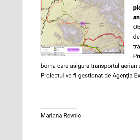
pl
an
Ob
de
tr
Pr
borna care asigură transportul aerian 
Proiectul va fi gestionat de Agenţia E
_____________
Mariana Revnic