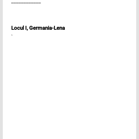
____________
Locul I, Germania-Lena
`