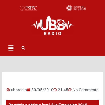
Skip
to
content
Menu
ubbradio
30/05/2010
21:45
No Comments