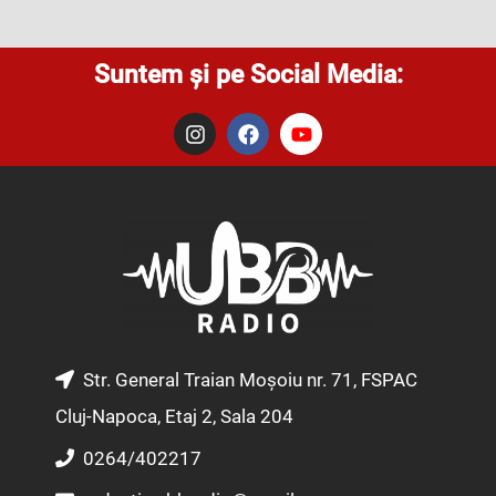
Suntem și pe Social Media:
I
F
Y
n
a
o
s
c
u
t
e
t
a
b
u
g
o
b
r
o
e
a
k
m
Str. General Traian Moșoiu nr. 71, FSPAC
Cluj-Napoca, Etaj 2, Sala 204
0264/402217