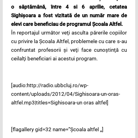
o săptămână, între 4 si 6 aprilie, cetatea
Sighişoara a fost vizitată de un număr mare de
elevi care beneficiau de programul Şcoala Altfel.
În reportajul următor veţi asculta părerile copiilor
cu privire la Şcoala Altfel, problemele cu care s-au
confruntat profesorii şi veţi face cunoştinţă cu
ceilalţi beneficiari ai acestui program.
[audio:http://radio.ubbcluj.ro/wp-
content/uploads/2012/04/Sighisoara-un-oras-
altfel.mp3|titles=Sighisoara-un oras altfel]
[flagallery gid=32 name=”Şcoala altfel „]