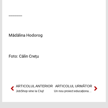
_______
Mădălina Hodorog
Foto: Călin Creţu
ARTICOLUL ANTERIOR
ARTICOLUL URMĂTOR
Prev
Next
JobShop vine la Cluj!
Un nou proiect educațional la TIFF