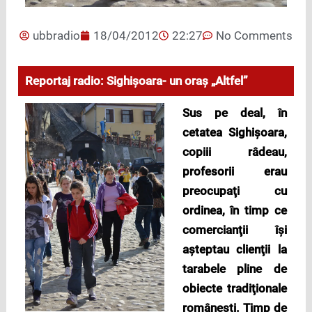
ubbradio
18/04/2012
22:27
No Comments
Reportaj radio: Sighişoara- un oraş „Altfel”
Sus pe deal, în
cetatea Sighişoara,
copiii râdeau,
profesorii erau
preocupaţi cu
ordinea, în timp ce
comercianţii îşi
aşteptau clienţii la
tarabele pline de
obiecte tradiţionale
româneşti. Timp de