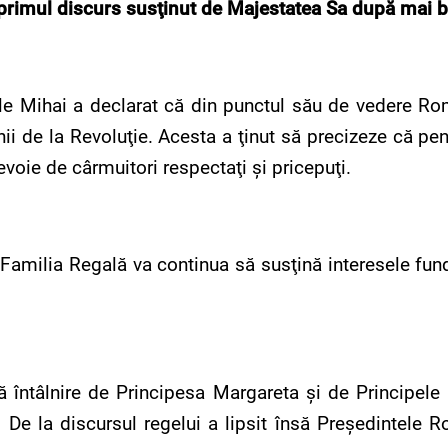
primul discurs susţinut de Majestatea Sa după mai b
e Mihai a declarat că din punctul său de vedere Ro
ii de la Revoluţie. Acesta a ţinut să precizeze că pe
 nevoie de cârmuitori respectaţi şi pricepuţi.
 Familia Regală va continua să susţină interesele fun
tă întâlnire de Principesa Margareta şi de Principele
t. De la discursul regelui a lipsit însă Preşedintele