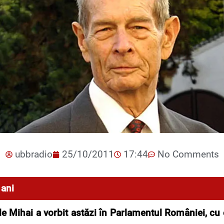
ubbradio
25/10/2011
17:44
No Comments
 ani
e Mihai a vorbit astăzi în Parlamentul României, cu 