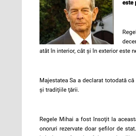
este 
Regel
decen
atât în interior, cât şi în exterior este
Majestatea Sa a declarat totodată că
şi tradiţiile ţării.
Regele Mihai a fost însoţit la aceas
onoruri rezervate doar şefilor de sta