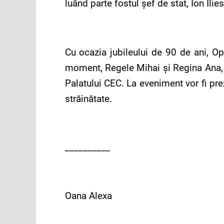
luând parte fostul şef de stat, Ion Ilie
Cu ocazia jubileului de 90 de ani, O
moment, Regele Mihai şi Regina Ana, da
Palatului CEC. La eveniment vor fi pre
străinătate.
__________
Oana Alexa