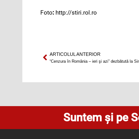
Foto
:
http://stiri.rol.ro
ARTICOLUL ANTERIOR
Prev
“Cenzura în România ‒ ieri şi azi” dezbătută la S
Suntem și pe S