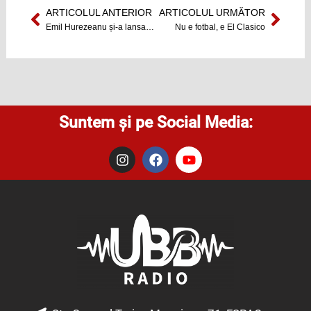
ARTICOLUL ANTERIOR
ARTICOLUL URMĂTOR
Prev
Next
Emil Hurezeanu și-a lansat noua carte la UBB
Nu e fotbal, e El Clasico
Suntem și pe Social Media:
I
F
Y
n
a
o
s
c
u
t
e
t
a
b
u
g
o
b
r
o
e
a
k
m