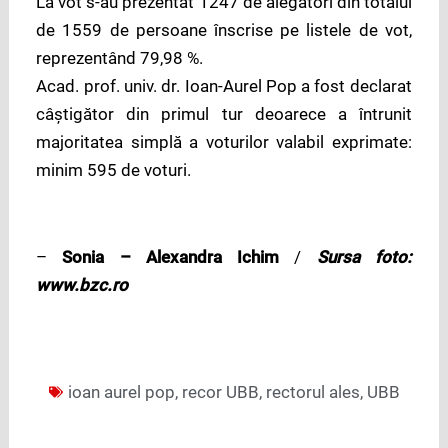
La vot s-au prezentat 1247 de alegători din totalul
de 1559 de persoane înscrise pe listele de vot,
reprezentând 79,98 %.
Acad. prof. univ. dr. Ioan-Aurel Pop a fost declarat
câştigător din primul tur deoarece a întrunit
majoritatea simplă a voturilor valabil exprimate:
minim 595 de voturi.
–
Sonia – Alexandra Ichim
/
Sursa foto:
www.bzc.ro
ioan aurel pop
,
recor UBB
,
rectorul ales
,
UBB