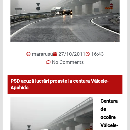
mararusu
27/10/2011
16:43
No Comments
PSD acuză lucrări proaste la centura Vâlcele-
Apahida
Centura
de
ocolire
Vâlcele-