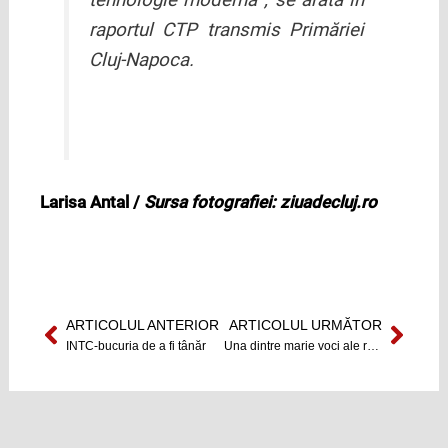
raportul CTP transmis Primăriei
Cluj-Napoca.
Larisa Antal /
Sursa fotografiei: ziuadecluj.ro
ARTICOLUL ANTERIOR
ARTICOLUL URMĂTOR
Prev
Next
INTC-bucuria de a fi tânăr
Una dintre marie voci ale radioului românesc a încetat din viață