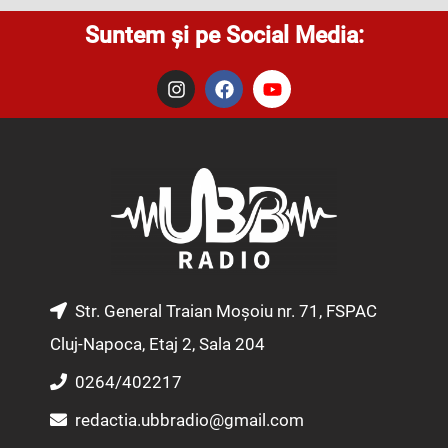
Suntem și pe Social Media:
I
F
Y
n
a
o
s
c
u
t
e
t
a
b
u
g
o
b
r
o
e
a
k
m
Str. General Traian Moșoiu nr. 71, FSPAC
Cluj-Napoca, Etaj 2, Sala 204
0264/402217
redactia.ubbradio@gmail.com