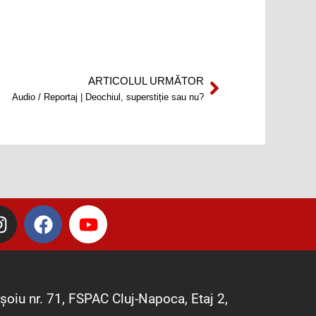
ARTICOLUL URMĂTOR
Next
Audio / Reportaj | Deochiul, superstiție sau nu?
I
F
Y
n
a
o
s
c
u
t
e
t
a
b
u
șoiu nr. 71, FSPAC Cluj-Napoca, Etaj 2,
g
o
b