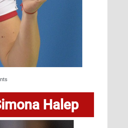
nts
 Simona Halep