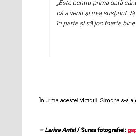
„Este pentru prima dată cân
că a venit şi m-a susţinut. S
în parte şi să joc foarte bine
În urma acestei victorii, Simona s-a a
– Larisa Antal
/ Sursa fotografiei:
gsp