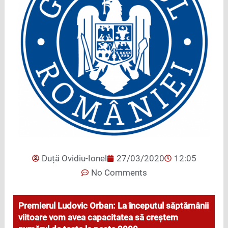
Duță Ovidiu-Ionel
27/03/2020
12:05
No Comments
Premierul Ludovic Orban: La începutul săptămânii
viitoare vom avea capacitatea să creștem