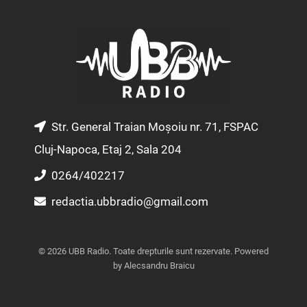
t
e
t
a
b
u
g
o
b
r
o
e
a
k
m
Str. General Traian Moșoiu nr. 71, FSPAC
Cluj-Napoca, Etaj 2, Sala 204
0264/402217
redactia.ubbradio@gmail.com
© 2026 UBB Radio. Toate drepturile sunt rezervate. Powered
by Alecsandru Braicu