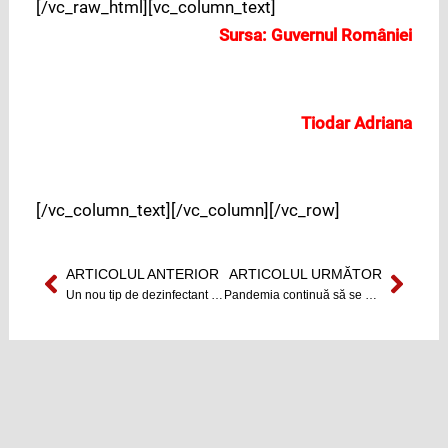
[/vc_raw_html][vc_column_text]
Sursa:
Guvernul României
Tiodar Adriana
[/vc_column_text][/vc_column][/vc_row]
ARTICOLUL ANTERIOR
ARTICOLUL URMĂTOR
Prev
Next
Un nou tip de dezinfectant eficient împotriva COVID-19
Pandemia continuă să se extindă în România, dar există speranță.