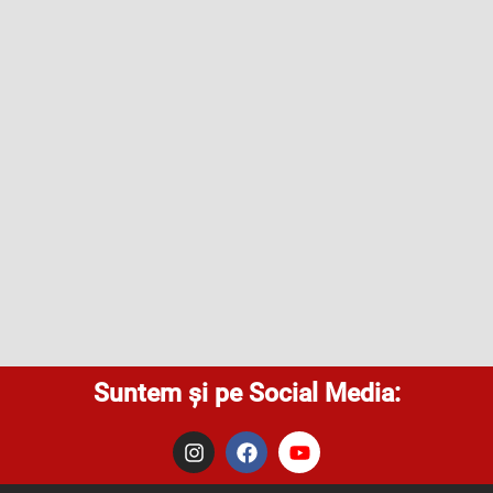
Suntem și pe Social Media:
I
F
Y
n
a
o
s
c
u