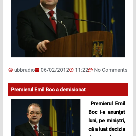
ubbradio
06/02/2012
11:22
No Comments
Premierul Emil Boc a demisionat
Premierul Emil
Boc i-a anunţat
luni, pe mini
ştri,
că a luat decizia