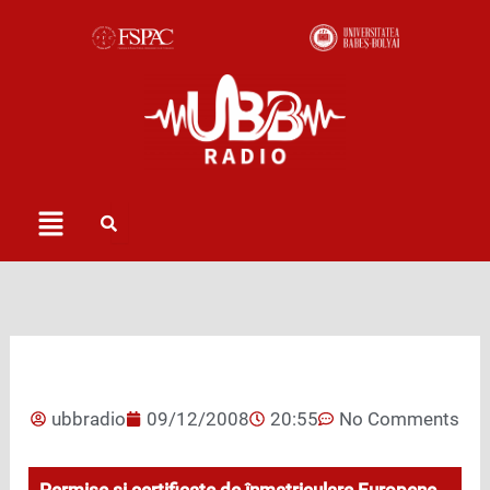
Skip
to
content
Menu
ubbradio
09/12/2008
20:55
No Comments