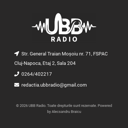
t
e
t
a
b
u
g
o
b
r
o
e
a
k
m
Str. General Traian Moșoiu nr. 71, FSPAC
Cluj-Napoca, Etaj 2, Sala 204
0264/402217
redactia.ubbradio@gmail.com
© 2026 UBB Radio. Toate drepturile sunt rezervate. Powered
by Alecsandru Braicu