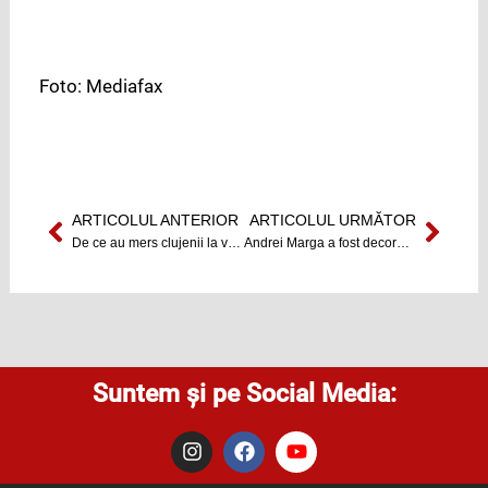
Foto: Mediafax
ARTICOLUL ANTERIOR
ARTICOLUL URMĂTOR
Prev
Next
De ce au mers clujenii la vot ?
Andrei Marga a fost decorat cu Ordin de Merit din partea Republicii Italiene
Suntem și pe Social Media:
I
F
Y
n
a
o
s
c
u