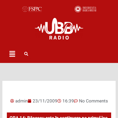
Skip
to
content
Menu
admin
23/11/2009
16:39
No Comments