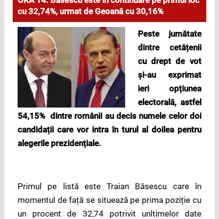
ORA 14: Băsescu este în continuare pe primul loc
cu 32,74%, urmat de Geoană cu 30,16%
Peste jumătate
dintre cetățenii
cu drept de vot
și-au exprimat
ieri opțiunea
electorală, astfel
54,15% dintre românii au decis num
ele celor doi
candidații care vor intra în turul al doilea pentru
alegerile prezidențiale.
Primul pe listă este Traian Băsescu care în
momentul de față se situează pe prima poziție cu
un procent de 32,74 potrivit unltimelor date