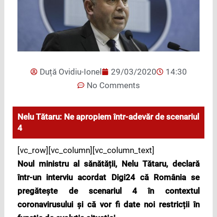
Duță Ovidiu-Ionel
29/03/2020
14:30
No Comments
Nelu Tătaru: Ne apropiem într-adevăr de scenariul
4
[vc_row][vc_column][vc_column_text]
Noul ministru al sănătății, Nelu Tătaru, declară
într-un interviu acordat Digi24 că România se
pregătește de scenariul 4 în contextul
coronavirusului și că vor fi date noi restricții în