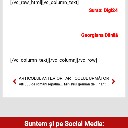
[/vc_raw_html][vc_column_text]
Sursa:
Digi24
Georgiana Dănilă
[/vc_column_text][/vc_column][/vc_row]
ARTICOLUL ANTERIOR
ARTICOLUL URMĂTOR
Prev
Next
Alți 365 de români repatriați din Italia
Ministrul german de Finanțe al landului Hessa găsit mort. S-a sinucis.
Suntem și pe Social Media: