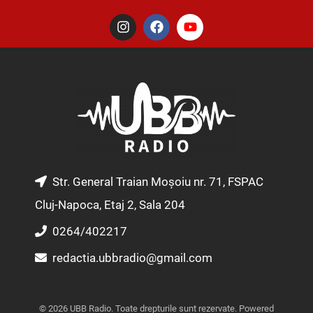
I
F
Y
n
a
o
s
c
u
t
e
t
a
b
u
g
o
b
r
o
e
a
k
m
Str. General Traian Moșoiu nr. 71, FSPAC
Cluj-Napoca, Etaj 2, Sala 204
0264/402217
redactia.ubbradio@gmail.com
© 2026 UBB Radio. Toate drepturile sunt rezervate. Powered