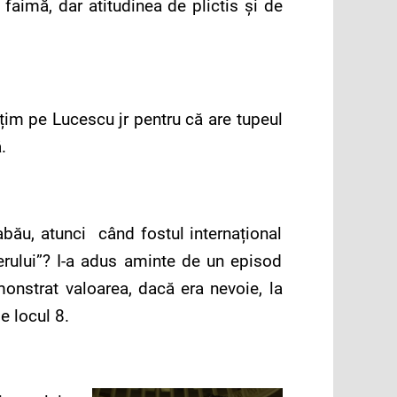
faimă, dar atitudinea de plictis și de
vățim pe Lucescu jr pentru că are tupeul
.
Sabău, atunci când fostul internațional
erului”? I-a adus aminte de un episod
onstrat valoarea, dacă era nevoie, la
e locul 8.