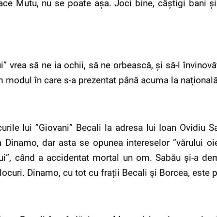
ace Mutu, nu se poate așa. Joci bine, câștigi bani și 
ui” vrea să ne ia ochii, să ne orbească, și să-l învino
ăm modul în care s-a prezentat până acuma la națională
acurile lui ”Giovani” Becali la adresa lui Ioan Ovidiu 
la Dinamo, dar asta se opunea intereselor ”vărului oi
ului”, când a accidentat mortal un om. Sabău și-a dem
curi. Dinamo, cu tot cu frații Becali și Borcea, este p