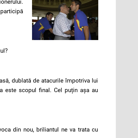
onerului.
 participă
tul?
să, dublată de atacurile împotriva lui
a este scopul final. Cel puțin așa au
ca din nou, briliantul ne va trata cu