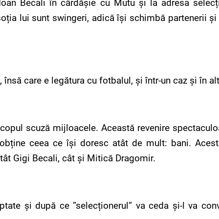
Ioan Becali în cârdășie cu Mutu și la adresa selecți
oția lui sunt swingeri, adică își schimbă partenerii și
însă care e legătura cu fotbalul, și într-un caz și în al
copul scuză mijloacele. Această revenire spectaculoa
bține ceea ce își doresc atât de mult: bani. Acest
tât Gigi Becali, cât și Mitică Dragomir.
ate și după ce ”selecționerul” va ceda și-l va convo