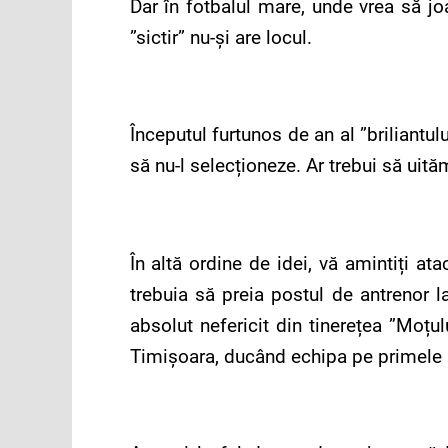
Dar în fotbalul mare, unde vrea să jo
”sictir” nu-și are locul.
Începutul furtunos de an al ”briliantul
să nu-l selecționeze. Ar trebui să uit
În altă ordine de idei, vă amintiți at
trebuia să preia postul de antrenor 
absolut nefericit din tinerețea ”Moț
Timișoara, ducând echipa pe primele lo