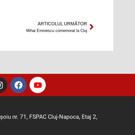
ARTICOLUL URMĂTOR
Next
Mihai Eminescu comemorat la Cluj
I
F
Y
n
a
o
s
c
u
t
e
t
a
b
u
șoiu nr. 71, FSPAC Cluj-Napoca, Etaj 2,
g
o
b
r
o
e