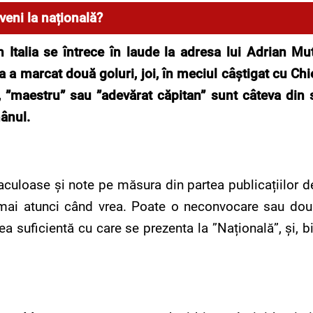
eni la națională?
n Italia se
întrece în laude la adresa lui Adrian Mu
na
a marcat două goluri, joi, în meciul câştigat cu Chie
”, ”maestru” sau ”adevărat căpitan” sunt câteva din s
ânul.
ctaculoase și note pe măsura din partea publicațiilor 
numai atunci când vrea. Poate o neconvocare sau două 
nea suficientă cu care se prezenta la ”Națională”, și, b