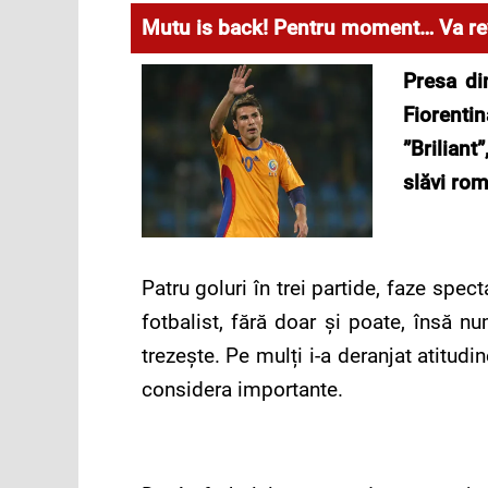
Mutu is back! Pentru moment… Va rev
Presa di
Fiorenti
”Briliant
slăvi rom
Patru goluri în trei partide, faze spe
fotbalist, fără doar și poate, însă 
trezește. Pe mulți i-a deranjat atitudi
considera importante.