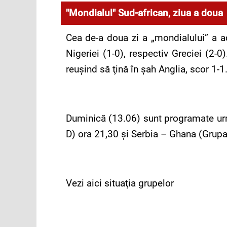
"Mondialul" Sud-african, ziua a doua
Cea de-a doua zi a „mondialului” a ad
Nigeriei (1-0), respectiv Greciei (2-
reuşind să ţină în şah Anglia, scor 1-1
Duminică (13.06) sunt programate urm
D) ora 21,30 şi Serbia – Ghana (Grupa
Vezi aici situaţia grupelor