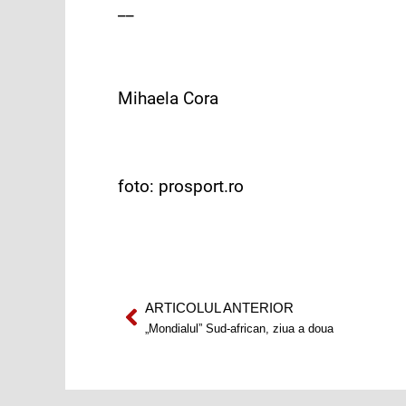
__
Mihaela Cora
foto: prosport.ro
ARTICOLUL ANTERIOR
Prev
„Mondialul” Sud-african, ziua a doua