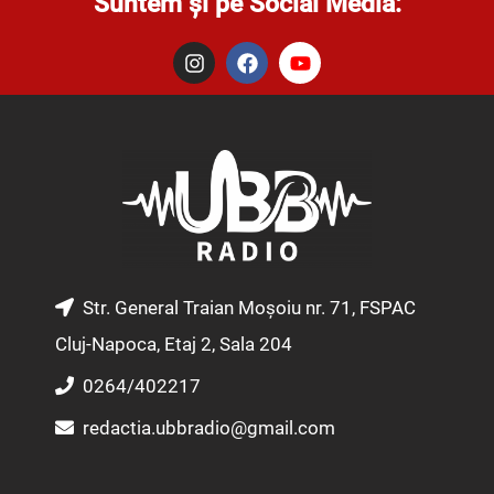
Suntem și pe Social Media:
I
F
Y
n
a
o
s
c
u
t
e
t
a
b
u
g
o
b
r
o
e
a
k
m
Str. General Traian Moșoiu nr. 71, FSPAC
Cluj-Napoca, Etaj 2, Sala 204
0264/402217
redactia.ubbradio@gmail.com