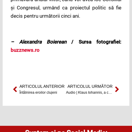
și Congresul, urmând ca proiectul politic să fie
decis pentru următorii cinci ani.
– Alexandra Boierean
/ Sursa fotografiei:
buzznews.ro
ARTICOLUL ANTERIOR
ARTICOLUL URMĂTOR
Prev
Next
Întâlnirea eroilor clujeni
Audio | Klaus Iohannis, a cerut partidelor politice să înceapă discuţiile pe tema votului electronic