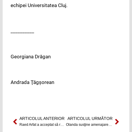
echipei Universitatea Cluj.
__________
Georgiana Drăgan
Andrada Ţăgşorean
ARTICOLUL ANTERIOR
ARTICOLUL URMĂTOR
Prev
Next
Raed Arfat a acceptat să revină în Ministerul Sănătății
Olanda susţine amenajarea Someşului pentru navigaţie