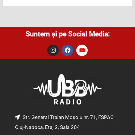
Suntem și pe Social Media:
I
F
Y
n
a
o
s
c
u
t
e
t
a
b
u
g
o
b
r
o
e
a
k
m
Str. General Traian Moșoiu nr. 71, FSPAC
Cluj-Napoca, Etaj 2, Sala 204