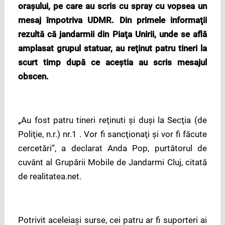
oraşului, pe care au scris cu spray cu vopsea un
mesaj împotriva UDMR. Din primele informaţii
rezultă că jandarmii din Piaţa Unirii, unde se află
amplasat grupul statuar, au reţinut patru tineri la
scurt timp după ce aceştia au scris mesajul
obscen.
„Au fost patru tineri reţinuti şi duşi la Secţia (de
Poliţie, n.r.) nr.1 . Vor fi sancţionaţi şi vor fi făcute
cercetări”, a declarat Anda Pop, purtătorul de
cuvânt al Grupării Mobile de Jandarmi Cluj, citată
de realitatea.net.
Potrivit aceleiaşi surse, cei patru ar fi suporteri ai