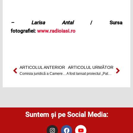
– Larisa Antal
/ Sursa
fotografiei:
www.radioiasi.ro
ARTICOLUL ANTERIOR
ARTICOLUL URMĂTOR
Prev
Next
Comisia juridică a Camerei a avizat începerea urmăririi penale pentru Elena Udrea
A fost lansat proiectul „Pata Cluj”
Suntem și pe Social Media:
I
F
Y