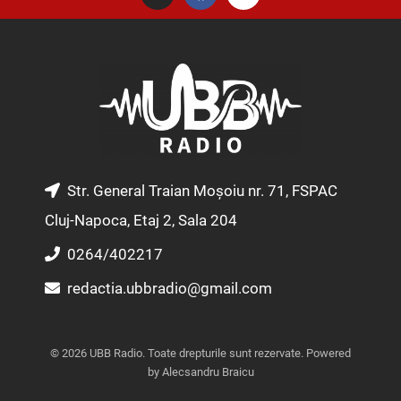
n
a
o
s
c
u
t
e
t
a
b
u
g
o
b
r
o
e
a
k
m
Str. General Traian Moșoiu nr. 71, FSPAC
Cluj-Napoca, Etaj 2, Sala 204
0264/402217
redactia.ubbradio@gmail.com
© 2026 UBB Radio. Toate drepturile sunt rezervate. Powered
by Alecsandru Braicu