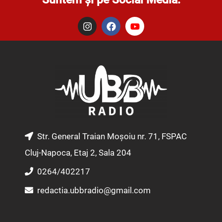
I
F
Y
n
a
o
s
c
u
t
e
t
a
b
u
g
o
b
r
o
e
a
k
m
Str. General Traian Moșoiu nr. 71, FSPAC
Cluj-Napoca, Etaj 2, Sala 204
0264/402217
redactia.ubbradio@gmail.com