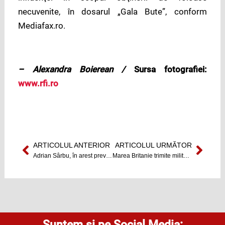
necuvenite, în dosarul „Gala Bute”, conform
Mediafax.ro.
– Alexandra Boierean /
Sursa fotografiei:
www.rfi.ro
ARTICOLUL ANTERIOR
ARTICOLUL URMĂTOR
Prev
Next
Adrian Sârbu, în arest preventiv
Marea Britanie trimite militari în România și Polonia
Suntem și pe Social Media: