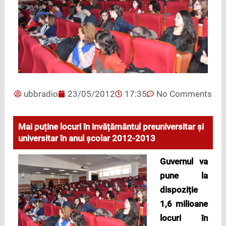
ubbradio
23/05/2012
17:35
No Comments
Mai puține locuri în invățământul preuniversitar şi
universitar în anul școlar 2012-2013
Guvernul va
pune la
dispoziție
1,6 milioane
locuri în