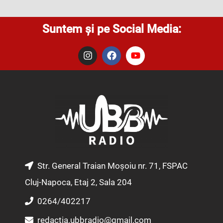
Suntem și pe Social Media:
I
F
Y
n
a
o
s
c
u
t
e
t
a
b
u
g
o
b
r
o
e
a
k
m
Str. General Traian Moșoiu nr. 71, FSPAC
Cluj-Napoca, Etaj 2, Sala 204
0264/402217
redactia.ubbradio@gmail.com