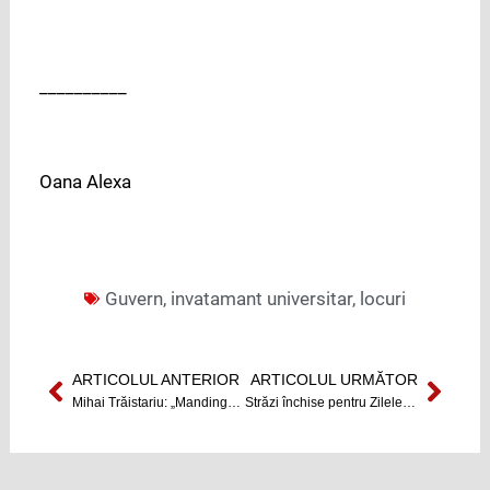
__________
Oana Alexa
Guvern
,
invatamant universitar
,
locuri
ARTICOLUL ANTERIOR
ARTICOLUL URMĂTOR
Prev
Next
Mihai Trăistariu: „Mandinga cu un show bun, s-ar putea clasa printre primii 5.”
Străzi închise pentru Zilele Clujului