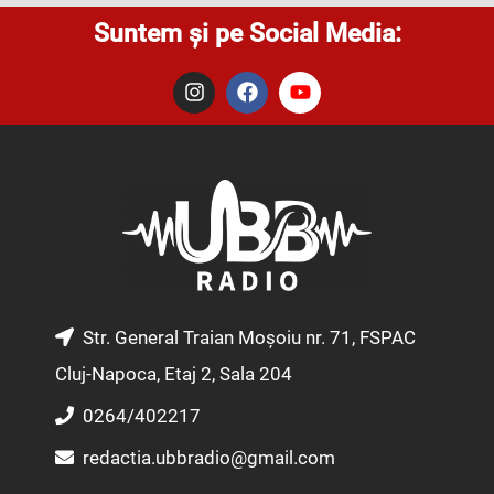
Suntem și pe Social Media:
I
F
Y
n
a
o
s
c
u
t
e
t
a
b
u
g
o
b
r
o
e
a
k
m
Str. General Traian Moșoiu nr. 71, FSPAC
Cluj-Napoca, Etaj 2, Sala 204
0264/402217
redactia.ubbradio@gmail.com