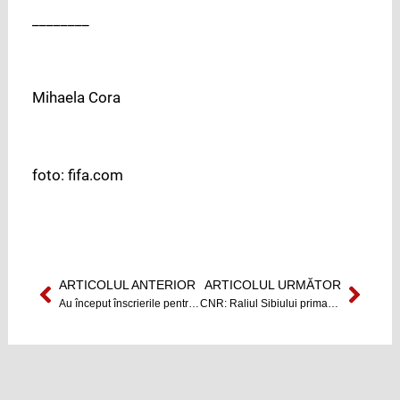
________
Mihaela Cora
foto: fifa.com
ARTICOLUL ANTERIOR
ARTICOLUL URMĂTOR
Prev
Next
Au început înscrierile pentru admiterea la UBB
CNR: Raliul Sibiului prima etapă de macadam din sezonul 2010