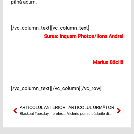
până acum.
[/vc_column_text][vc_column_text]
Sursa:
Inquam Photos/Ilona Andrei
Marius Băcilă
[/vc_column_text][/vc_column][/vc_row]
ARTICOLUL ANTERIOR
ARTICOLUL URMĂTOR
Prev
Next
Blackout Tuesday – protest online împotriva rasismului
Victorie pentru pădurile din România: Proiectul de lege „DNA-ul Pădurilor” a primit raport favorabil în Senat