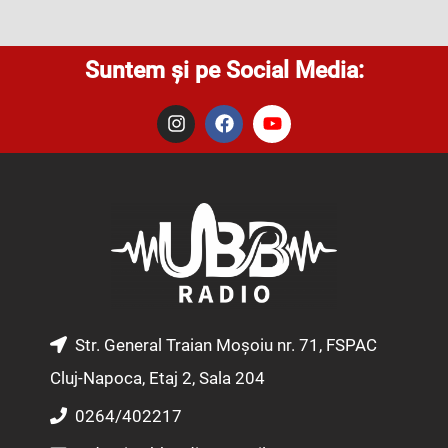
Suntem și pe Social Media:
I
F
Y
n
a
o
s
c
u
t
e
t
a
b
u
g
o
b
r
o
e
a
k
m
Str. General Traian Moșoiu nr. 71, FSPAC
Cluj-Napoca, Etaj 2, Sala 204
0264/402217