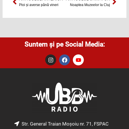
Prev
Next
Ploi și averse până vineri
Noaptea Muzeelor la Cluj
Suntem și pe Social Media:
I
F
Y
n
a
o
s
c
u
t
e
t
a
b
u
g
o
b
r
o
e
a
k
m
Str. General Traian Moșoiu nr. 71, FSPAC