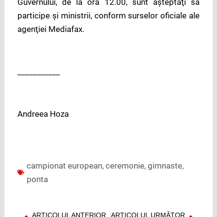
Guvernului, de la ora 12.00, sunt aşteptaţi să
participe şi ministrii, conform surselor oficiale ale
agenţiei Mediafax.
___________
Andreea Hoza
campionat european
,
ceremonie
,
gimnaste
,
ponta
ARTICOLUL ANTERIOR
ARTICOLUL URMĂTOR